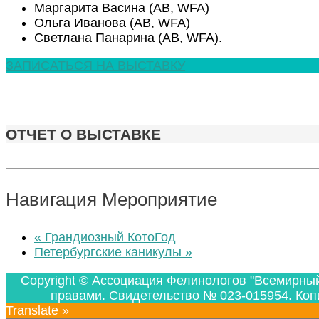
Маргарита Васина (AB, WFA)
Ольга Иванова (AB, WFA)
Светлана Панарина (AB, WFA).
ЗАПИСАТЬСЯ НА ВЫСТАВКУ
ОТЧЕТ О ВЫСТАВКЕ
Навигация Мероприятие
«
Грандиозный КотоГод
Петербургские каникулы
»
Copyright © Ассоциация Фелинологов "Всемирны
правами. Свидетельство № 023-015954. Коп
Translate »