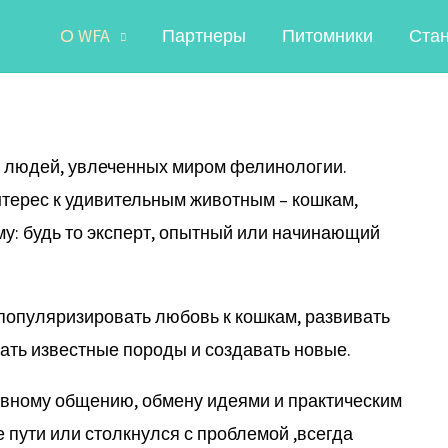
О WFA
Партнеры
Питомники
Ста
 людей, увлеченных миром фелинологии.
нтерес к удивительным животным – кошкам,
у: будь то эксперт, опытный или начинающий
популяризировать любовь к кошкам, развивать
ать известные породы и создавать новые.
ивному общению, обмену идеями и практическим
ле пути или столкнулся с проблемой ,всегда