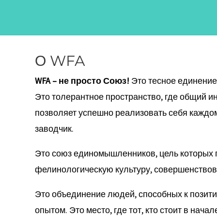
Перейти
к
содержимому
О WFA
WFA – не просто Союз!
Это тесное единение
Это толерантное пространство, где общий и
позволяет успешно реализовать себя каждом
заводчик.
Это союз единомышленников, цель которых 
фелинологическую культуру, совершенствов
Это объединение людей, способных к позит
опытом. Это место, где тот, кто стоит в нача