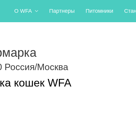
О WFA
Партнеры
Питомники
Ста
рмарка
0
Россия/Москва
ка кошек WFA