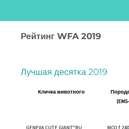
Перейти
к
содержимому
Навигация
Рейтинг WFA 2019
по
записям
Лучшая десятка 2019
Кличка животного
Порода
(EMS
GENEVA CUTE GIANT*RU
MCO f 24