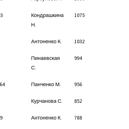
03
Кондрашкина
1075
Н.
Антоненко К.
1032
Пинаевская
994
С.
264
Панченко М.
956
Курчанова С.
852
09
Антоненко К.
788