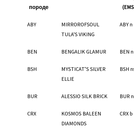
породе
(EMS
ABY
MIRROROFSOUL
ABY n
TULA'S VIKING
BEN
BENGALIK GLAMUR
BEN n
BSH
MYSTICAT’S SILVER
BSH n
ELLIE
BUR
ALESSIO SILK BRICK
BUR n
CRX
KOSMOS BALEEN
CRX b
DIAMONDS