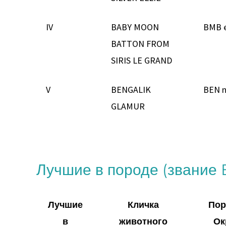
IV
BABY MOON
BMB e
BATTON FROM
SIRIS LE GRAND
V
BENGALIK
BEN n
GLAMUR
Лучшие в породе (звание 
Лучшие
Кличка
Пор
в
животного
Ок