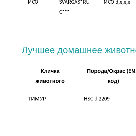
MCO
SVARGAS*RU
MCO d,e,e,e
C***
Лучшее домашнее животн
Кличка
Порода/Окрас (EM
животного
код)
ТИМУР
HSC d 2209