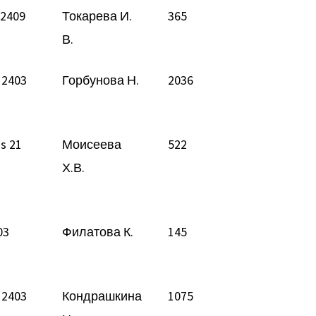
 2409
Токарева И.
365
В.
 2403
Горбунова Н.
2036
s 21
Моисеева
522
Х.В.
03
Филатова К.
145
 2403
Кондрашкина
1075