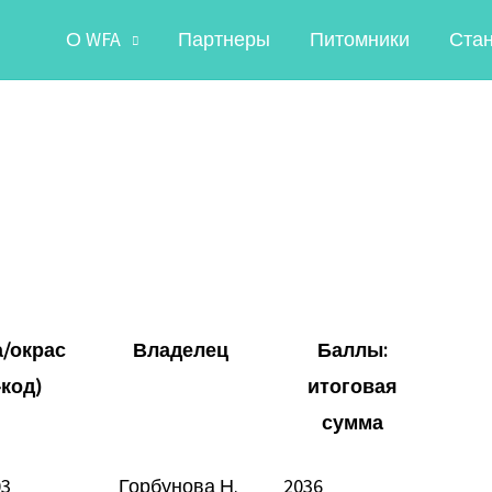
О WFA
Партнеры
Питомники
Ста
/окрас
Владелец
Баллы:
-код)
итоговая
сумма
03
Горбунова Н.
2036