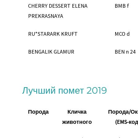
CHERRY DESSERT ELENA
BMB f
PREKRASNAYA
RU*STARARK KRUFT
MCO d
BENGALIK GLAMUR
BEN n 24
Лучший помет 2019
Порода
Кличка
Порода/Ок
животного
(EMS-код