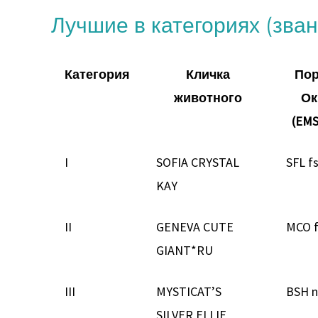
Лучшие в категориях (зва
Категория
Кличка
Пор
животного
Ок
(EMS
I
SOFIA CRYSTAL
SFL f
KAY
II
GENEVA CUTE
MCO f
GIANT*RU
III
MYSTICAT’S
BSH n
SILVER ELLIE