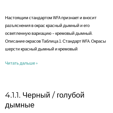
кремовый
дымные
Настоящим стандартом WFA признает и вносит
разъяснения в окрас красный дымный и его
осветленную вариацию – кремовый дымный.
Описание окрасов Таблица 1. Стандарт WFA. Окрасы
шерсти красный дымный и кремовый
Читать дальше »
4.1.1. Черный / голубой
4.1.1.
Черный
дымные
/