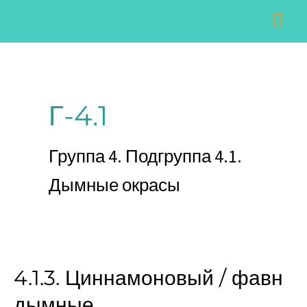
Перейти
Гла
к
ме
содержимому
Г-4.1
Группа 4. Подгруппа 4.1.
Дымные окрасы
4.1.3. Циннамоновый / фавн
4.1.3.
Циннамоновый
дымные