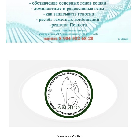
Амиго КЛК