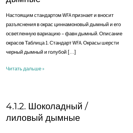
/
фавн
Настоящим стандартом WFA признает и вносит
дымные
разъяснения в окрас циннамоновый дымный и его
осветленную вариацию – фавн дымный. Описание
окрасов Таблица 1. Стандарт WFA. Окрасы шерсти
черный дымный и голубой […]
Читать дальше »
4.1.2. Шоколадный /
4.1.2.
Шоколадный
лиловый дымные
/
лиловый