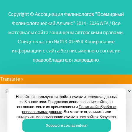
Copyright © Ассоциация Фелинологов "Всемирный
Фелинологический Альянс" 2014 - 2026
WFA
/ Все
материалы сайта защищены авторскими правами.
Свидетельство № 023-015954. Копирование
информации с сайта без письменного согласия
правообладателя запрещено.
Translate »
На сайте используются файлы cookie и передача данных
веб-аналитики. Продолжая использование сайта, вы
Powered by
Translate
соглашаетесь с их применением и
Политикой обработки
персональных данных
. Вы можете ограничить или
отключить использование cookie в настройках браузера.
Хорошо, я согласен(-на)