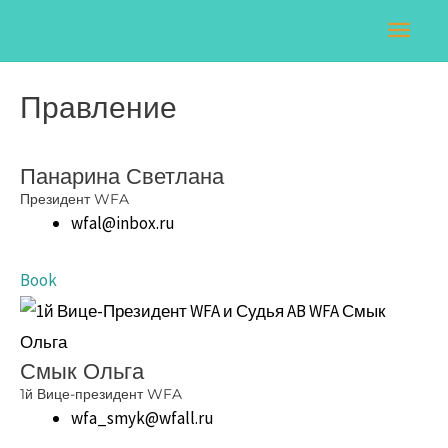
Перейти
Глав
к
мен
содержимому
Правление
Панарина Светлана
Президент WFA
wfal@inbox.ru
Book
Смык Ольга
1й Вице-президент WFA
wfa_smyk@wfall.ru