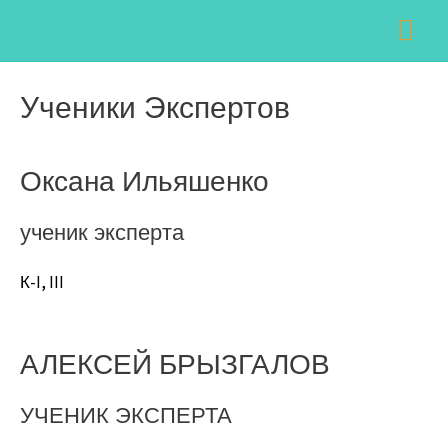
Перейти
Гла
к
ме
содержимому
Ученики Экспертов
Оксана Ильяшенко
ученик эксперта
К-I, III
АЛЕКСЕЙ БРЫЗГАЛОВ
УЧЕНИК ЭКСПЕРТА