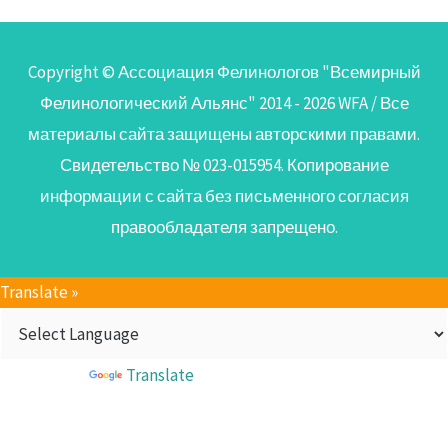
Copyright © Ассоциация Фелинологов "Всемирный
Фелинологический Альянс" 2014 - 2026
WFA
/ Все
материалы сайта защищены авторскими правами.
Свидетельство № 023-015954. Копирование
информации с сайта без письменного согласия
правообладателя запрещено.
Translate »
Powered by
Translate