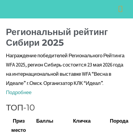
Перейти
Навигация
Гла
к
по
ме
содержимому
записям
Региональный рейтинг
Сибири 2025
Награждение победителей Регионального Рейтинга
WFA 2025, регион Сибирь состоится 23 мая 2026 года
на интернациональной выставке WFA “Весна в
Идеале” г.Омск. Организатор КЛК “Идеал”.
Подробнее
ТОП-10
Приз
Баллы
Кличка
Порода
место