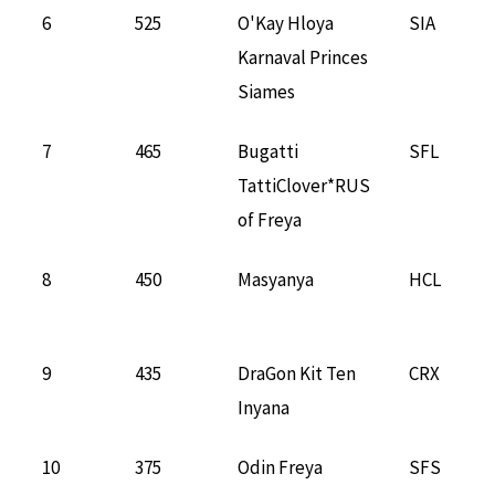
6
525
O'Kay Hloya
SIA
Karnaval Princes
Siames
7
465
Bugatti
SFL
TattiClover*RUS
of Freya
8
450
Masyanya
HCL
9
435
DraGon Kit Ten
CRX
Inyana
10
375
Odin Freya
SFS