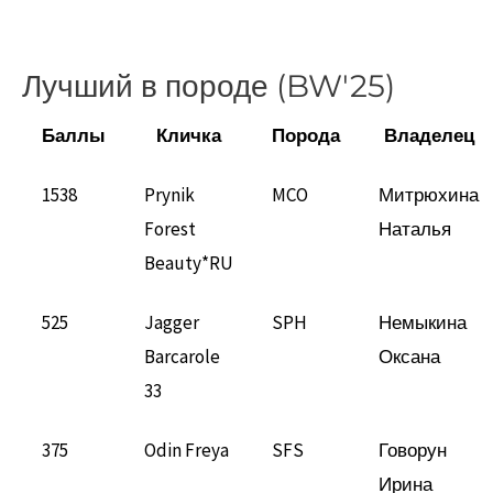
Лучший в породе (BW'25)
Баллы
Кличка
Порода
Владелец
1538
Prynik
MCO
Митрюхина
Forest
Наталья
Beauty*RU
525
Jagger
SPH
Немыкина
Barcarole
Оксана
33
375
Odin Freya
SFS
Говорун
Ирина