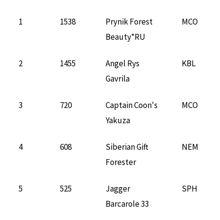
1
1538
Prynik Forest
MCO
Beauty*RU
2
1455
Angel Rys
KBL
Gavrila
3
720
Captain Coon's
MCO
Yakuza
4
608
Siberian Gift
NEM
Forester
5
525
Jagger
SPH
Barcarole 33