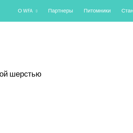
О WFA
Партнеры
Питомники
Ста
ной шерстью