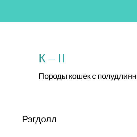
Перейти
к
содержимому
К – II
Породы кошек с полудлин
Рэгдолл
Рэгдолл