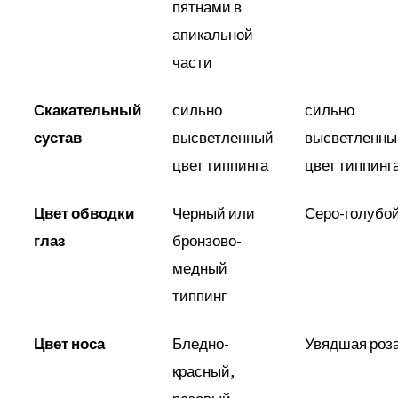
пятнами в
апикальной
части
Скакательный
сильно
сильно
сустав
высветленный
высветленны
цвет типпинга
цвет типпинг
Цвет обводки
Черный или
Серо-голубо
глаз
бронзово-
медный
типпинг
Цвет носа
Бледно-
Увядшая роз
красный,