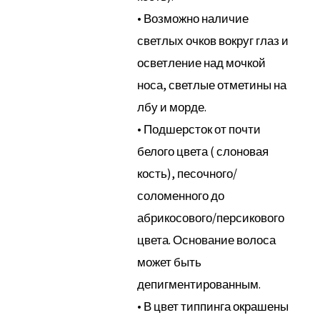
• Возможно наличие
светлых очков вокруг глаз и
осветление над мочкой
носа, светлые отметины на
лбу и морде.
• Подшерсток от почти
белого цвета ( слоновая
кость), песочного/
соломенного до
абрикосового/персикового
цвета. Основание волоса
может быть
депигментированным.
• В цвет типпинга окрашены