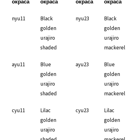
окраса
окраса
окраса
окраса
nyu11
Black
nyu23
Black
golden
golden
urajiro
urajiro
shaded
mackerel
ayu11
Blue
ayu23
Blue
golden
golden
urajiro
urajiro
shaded
mackerel
cyu11
Lilac
cyu23
Lilac
golden
golden
urajiro
urajiro
shaded
mackerel