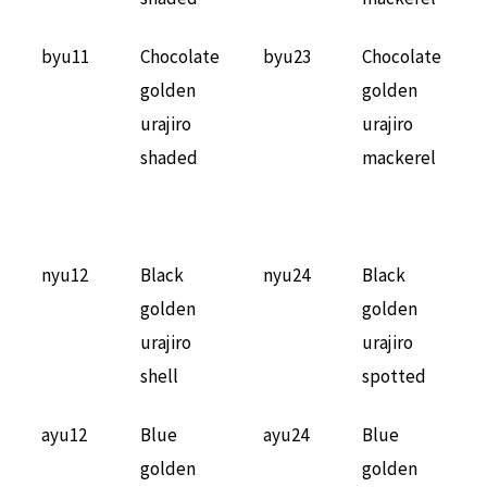
byu11
Chocolate
byu23
Chocolate
golden
golden
urajiro
urajiro
shaded
mackerel
nyu12
Black
nyu24
Black
golden
golden
urajiro
urajiro
shell
spotted
ayu12
Blue
ayu24
Blue
golden
golden