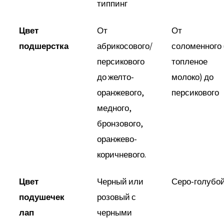
типпинг
Цвет
От
От
подшерстка
абрикосового/
соломенного 
персикового
топленое
до желто-
молоко) до
оранжевого,
персикового
медного,
бронзового,
оранжево-
коричневого.
Цвет
Черный или
Серо-голубо
подушечек
розовый с
лап
черными