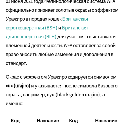
01 июня 2021 года Фелинологическая система WFA
официально признает золотые окрасы с эффектом
Уражиро в породах кошек
Британская
короткошерстная (BSH)
и
Британская
длинношерстная (BLH)
для участия в выставках и
племенной деятельности. WFA оставляет за собой
право вносить любые изменения и дополнения в
стандарт.
Окрас с эффектом Уражиро кодируется символом
«u» (urajiro)
и указывается после символа базового
окраса, например, nyu (black golden urajiro), а
именно:
Код
Название
Код
Название