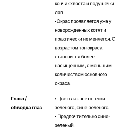
кончик хвоста и подушечки
лап
•Окрас проявляется уже у
новорожденных котят и
практически не меняется. С
возрастом тон окраса
становится более
насыщенным, с меньшим
количеством основного
окраса.
Глаза /
• Цвет глаз все оттенки
обводка глаз
зеленого, сине-зеленого.
• Предпочтительно сине-
зеленый.