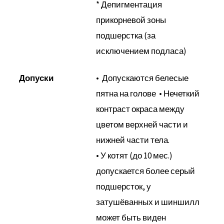
* Депигментация
прикорневой зоны
подшерстка (за
исключением подласа)
Допуски
• Допускаются белесые
пятна на голове • Нечеткий
контраст окраса между
цветом верхней части и
нижней части тела.
• У котят (до 10 мес.)
допускается более серый
подшерсток, у
затушёванных и шиншилл
может быть виден