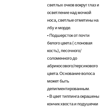
светлых очков вокруг глаз и
осветление над мочкой
носа, светлые отметины на
лбу и морде.
• Подшерсток от почти
белого цвета ( слоновая
кость), песочного/
соломенного до
абрикосового/персикового
цвета. Основание волоса
может быть
депигментированным.
• В цвет типпинга окрашены
кончик хвоста и подушечки