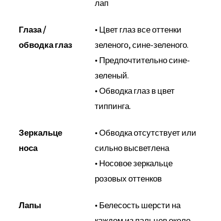
лап
Глаза /
• Цвет глаз все оттенки
обводка глаз
зеленого, сине-зеленого.
• Предпочтительно сине-
зеленый.
• Обводка глаз в цвет
типпинга.
Зеркальце
• Обводка отсутствует или
носа
сильно высветлена
• Носовое зеркальце
розовых оттенков
Лапы
• Белесость шерсти на
каждом из пальцев около