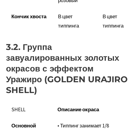
розовый
Кончик хвоста
В цвет
В цвет
типпинга
типпинга
3.2. Группа
завуалированных золотых
окрасов с эффектом
Уражиро (GOLDEN URAJIRO
SHELL)
SHELL
Описание окраса
Основной
• Типпинг занимает 1/8