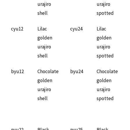
urajiro
urajiro
shell
spotted
cyu12
Lilac
cyu24
Lilac
golden
golden
urajiro
urajiro
shell
spotted
byu12
Chocolate
byu24
Chocolate
golden
golden
urajiro
urajiro
shell
spotted
nyu22
Black
nyu25
Black