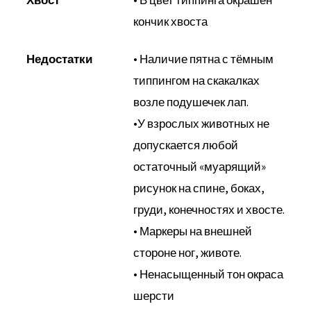
Хвост
• В цвет типпинга окрашен
кончик хвоста
Недостатки
• Наличие пятна с тёмным
типпингом на скакалках
возле подушечек лап.
•У взрослых животных не
допускается любой
остаточный «муарящий»
рисунок на спине, боках,
груди, конечностях и хвосте.
• Маркеры на внешней
стороне ног, животе.
• Ненасыщенный тон окраса
шерсти