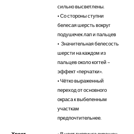
сильно высветлены.
• Со стороны ступни
белесая шерсть вокруг
подушечек лап и пальцев
• Значительная белесость
шерсти на каждом из
пальцев около когтей –
эффект «перчатки».
• Чётко выраженный
переход от основного
окраса к выбеленным
участкам
предпочтительнее.