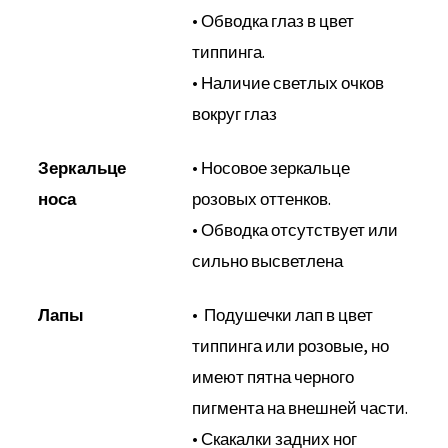
• Обводка глаз в цвет
типпинга.
• Наличие светлых очков
вокруг глаз
Зеркальце
• Носовое зеркальце
носа
розовых оттенков.
• Обводка отсутствует или
сильно высветлена
Лапы
• Подушечки лап в цвет
типпинга или розовые, но
имеют пятна черного
пигмента на внешней части.
• Скакалки задних ног