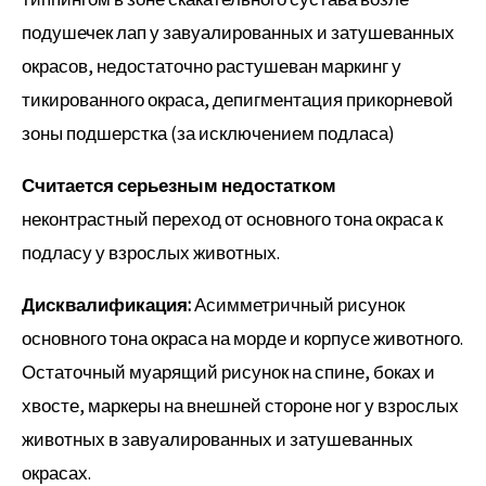
подушечек лап у завуалированных и затушеванных
окрасов, недостаточно растушеван маркинг у
тикированного окраса, депигментация прикорневой
зоны подшерстка (за исключением подласа)
Считается серьезным недостатком
неконтрастный переход от основного тона окраса к
подласу у взрослых животных.
Дисквалификация:
Асимметричный рисунок
основного тона окраса на морде и корпусе животного.
Остаточный муарящий рисунок на спине, боках и
хвосте, маркеры на внешней стороне ног у взрослых
животных в завуалированных и затушеванных
окрасах.