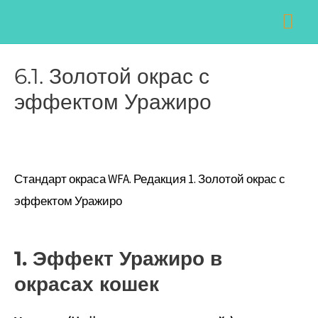
Перейти
Навигация
Гла
к
по
ме
содержимому
записям
6.1. Золотой окрас с
эффектом Уражиро
Стандарт окраса WFA. Редакция 1. Золотой окрас с
эффектом Уражиро
1. Эффект Уражиро в
окрасах кошек