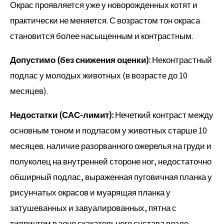
Окрас проявляется уже у новорожденных котят и
практически не меняется. С возрастом тон окраса
становится более насыщенным и контрастным.
Допустимо (без снижения оценки):
Неконтрастный
подлас у молодых животных (в возрасте до 10
месяцев).
Недостатки (САС-лимит):
Нечеткий контраст между
основным тоном и подласом у животных старше 10
месяцев. наличие разорванного ожерелья на груди и
полуколец на внутренней стороне ног, недостаточно
обширный подлас, выраженная пуговичная планка у
рисунчатых окрасов и муарящая планка у
затушеванных и завуалированных, пятна с
типпингом в зоне скакательного сустава возле