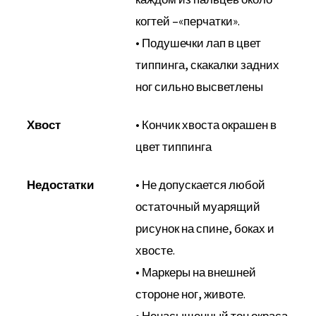
когтей –«перчатки».
• Подушечки лап в цвет
типпинга, скакалки задних
ног сильно высветлены
Хвост
• Кончик хвоста окрашен в
цвет типпинга
Недостатки
• Не допускается любой
остаточный муарящий
рисунок на спине, боках и
хвосте.
• Маркеры на внешней
стороне ног, животе.