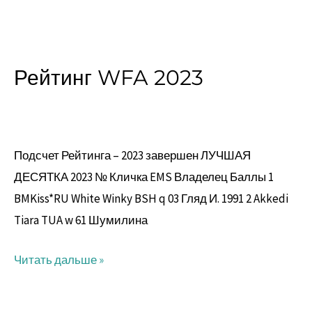
Рейтинг WFA 2023
Рейтинг
WFA
2023
Подсчет Рейтинга – 2023 завершен ЛУЧШАЯ
ДЕСЯТКА 2023 № Кличка EMS Владелец Баллы 1
BMKiss*RU White Winky BSH q 03 Гляд И. 1991 2 Akkedi
Tiara TUA w 61 Шумилина
Читать дальше »