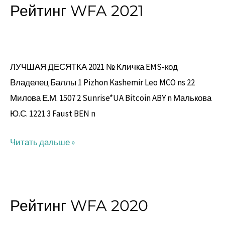
Рейтинг WFA 2021
Рейтинг
WFA
2021
ЛУЧШАЯ ДЕСЯТКА 2021 № Кличка EMS-код
Владелец Баллы 1 Pizhon Kashemir Leo MCO ns 22
Милова Е.М. 1507 2 Sunrise*UA Bitcoin ABY n Малькова
Ю.С. 1221 3 Faust BEN n
Читать дальше »
Рейтинг WFA 2020
Рейтинг
WFA