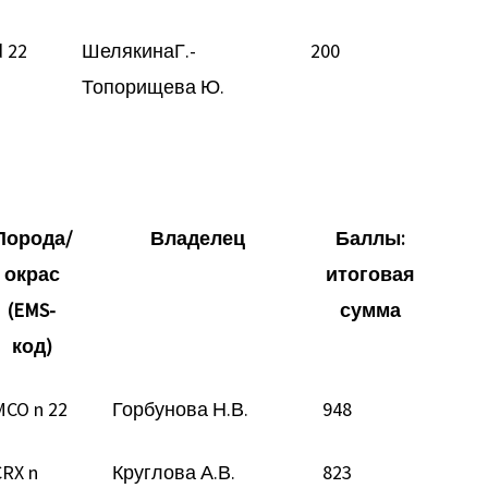
d 22
ШелякинаГ.-
200
Топорищева Ю.
Порода/
Владелец
Баллы:
окрас
итоговая
(EMS-
сумма
код)
MCO n 22
Горбунова Н.В.
948
CRX n
Круглова А.В.
823