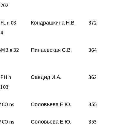
2202
FL n 03
Кондрашкина Н.В.
372
24
BMB e 32
Пинаевская С.В.
364
SPH n
Савдид И.А.
362
2103
MCO ns
Соловьева Е.Ю.
355
MCO ns
Соловьева Е.Ю.
353