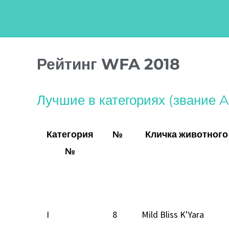
Перейти
к
содержимому
Навигация
Рейтинг WFA 2018
по
записям
Лучшие в категориях (звание 
Категория
№
Кличка животного
№
I
8
Mild Bliss K'Yara