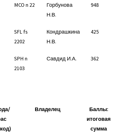
MCO n 22
Горбунова
948
Н.В.
SFL fs
Кондрашкина
425
2202
Н.В.
SPH n
Савдид И.А.
362
2103
ода/
Владелец
Баллы:
рас
итоговая
-код)
сумма