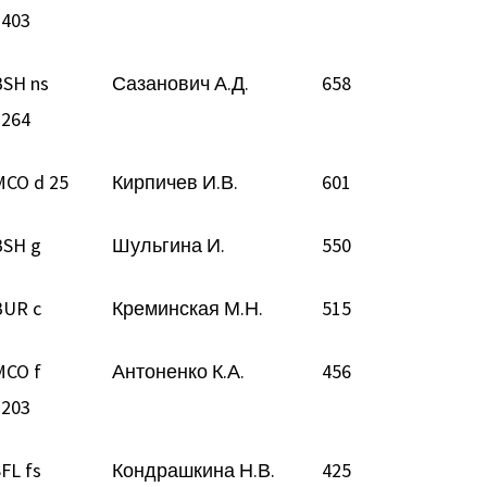
2403
BSH ns
Сазанович А.Д.
658
2264
MCO d 25
Кирпичев И.В.
601
BSH g
Шульгина И.
550
BUR c
Креминская М.Н.
515
MCO f
Антоненко К.А.
456
2203
FL fs
Кондрашкина Н.В.
425