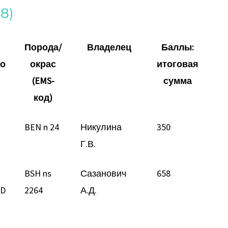
18)
Порода/
Владелец
Баллы:
го
окрас
итоговая
(EMS-
сумма
код)
BEN n 24
Никулина
350
Г.В.
BSH ns
Сазанович
658
AD
2264
А.Д.