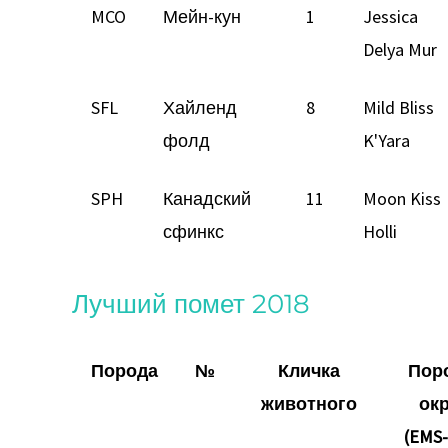
MCO
Мейн-кун
1
Jessica
Delya Mur
SFL
Хайленд
8
Mild Bliss
фолд
K'Yara
SPH
Канадский
11
Moon Kiss
сфинкс
Holli
Лучший помет 2018
Порода
№
Кличка
Пор
животного
ок
(EMS