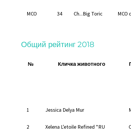
MCO
34
Ch...Big Toric
MCO 
Общий рейтинг 2018
№
Кличка животного
1
Jessica Delya Mur
2
Xelena L'etoile Refined *RU