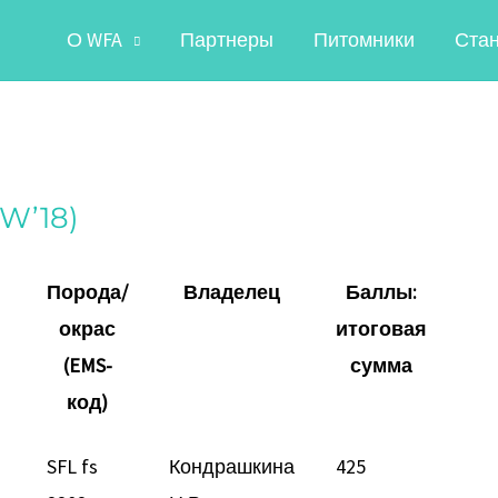
О WFA
Партнеры
Питомники
Ста
AW’18)
Порода/
Владелец
Баллы:
окрас
итоговая
(EMS-
сумма
код)
SFL fs
Кондрашкина
425