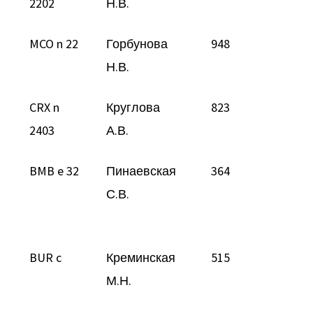
2202
Н.В.
MCO n 22
Горбунова
948
Н.В.
CRX n
Круглова
823
2403
А.В.
BMB e 32
Пинаевская
364
С.В.
BUR c
Креминская
515
М.Н.