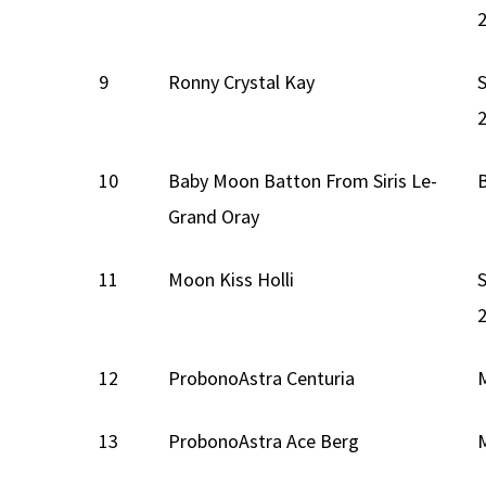
9
Ronny Crystal Kay
S
10
Baby Moon Batton From Siris Le-
Grand Oray
11
Moon Kiss Holli
12
ProbonoAstra Centuria
13
ProbonoAstra Ace Berg