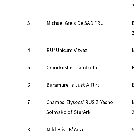
3
Michael Greis De SAD *RU
4
RU*Unicum Vityaz
5
Grandroshell Lambada
6
Buramure`s Just A Flirt
7
Champs-Elysees*RUS Z-Yasno
Solnysko of StarArk
8
Mild Bliss K'Yara
S