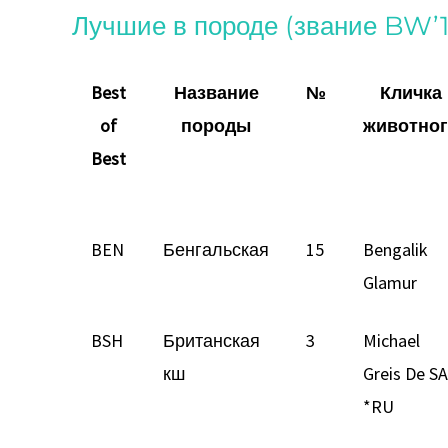
Лучшие в породе (звание BW’
Best
Название
№
Кличка
of
породы
животно
Best
BEN
Бенгальская
15
Bengalik
Glamur
BSH
Британская
3
Michael
кш
Greis De S
*RU