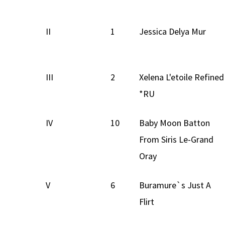
II
1
Jessica Delya Mur
III
2
Xelena L'etoile Refined
*RU
IV
10
Baby Moon Batton
From Siris Le-Grand
Oray
V
6
Buramure`s Just A
Flirt