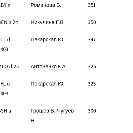
ABY n
Романова В.
351
BEN n 24
Никулина Г.В.
350
SCL d
Пекарская Ю.
347
2403
MCO d 25
Антоненко К.А.
325
SFL d
Пекарская Ю.
323
2403
BSH a
Грошев В.-Чугуев
300
Н.