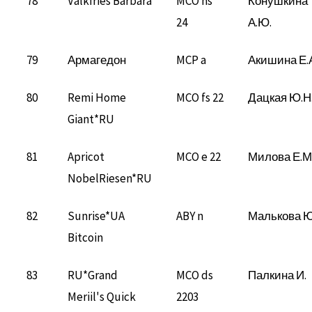
78
ValkIries Barbara
MCO ns
Конушкина
24
А.Ю.
79
Армагедон
MCP a
Акишина Е.
80
Remi Home
MCO fs 22
Дацкая Ю.Н
Giant*RU
81
Apricot
MCO e 22
Милова Е.М
NobelRiesen*RU
82
Sunrise*UA
ABY n
Малькова Ю
Bitcoin
83
RU*Grand
MCO ds
Палкина И.
Meriil's Quick
2203