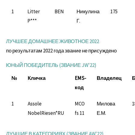
1
Litter
BEN
Никулина
175
P***
Г.
ЛУЧШЕЕ ДОМАШНЕЕ ЖИВОТНОЕ 2022
по результатам 2022 года звание не присуждено
ЮНЫЙ ПОБЕДИТЕЛЬ (ЗВАНИЕ JW'22)
№
Кличка
EMS-
Владелец
код
1
Assole
MCO
Милова
1
NobelRiesen*RU
fs 11
Е.М.
ЛУЧШИЕ В КАТЕГОРИЯХ (ЗВАНИЕ AW'22)