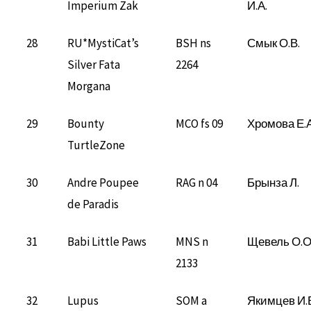
Imperium Zak
И.А.
28
RU*MystiCat’s
BSH ns
Смык О.В.
Silver Fata
2264
Morgana
29
Bounty
MCO fs 09
Хромова Е.А
TurtleZone
30
Andre Poupee
RAG n 04
Брынза Л.
de Paradis
31
Babi Little Paws
MNS n
Щевель О.О
2133
32
Lupus
SOM a
Якимцев И.