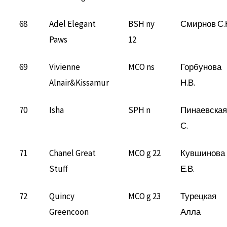
68
Adel Elegant
BSH ny
Смирнов С.
Paws
12
69
Vivienne
MCO ns
Горбунова
Alnair&Kissamur
Н.В.
70
Isha
SPH n
Пинаевская
С.
71
Chanel Great
MCO g 22
Кувшинова
Stuff
Е.В.
72
Quincy
MCO g 23
Турецкая
Greencoon
Алла