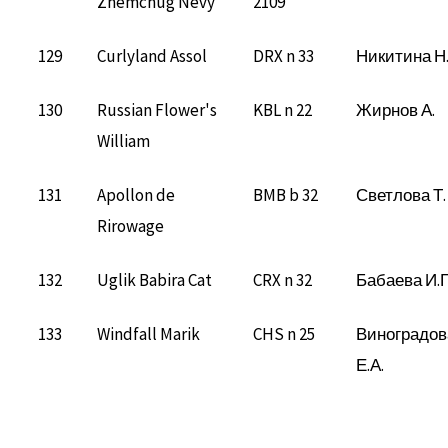
Zhemchug Nevy
2109
129
Curlyland Assol
DRX n 33
Никитина Н.
130
Russian Flower's
KBL n 22
Жирнов А.
William
131
Apollon de
BMB b 32
Светлова Т.
Rirowage
132
Uglik Babira Cat
CRX n 32
Бабаева И.Г
133
Windfall Marik
CHS n 25
Виноградов
Е.А.