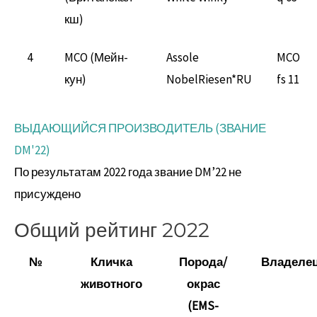
кш)
4
MCO (Мейн-
Assole
MCO
кун)
NobelRiesen*RU
fs 11
ВЫДАЮЩИЙСЯ ПРОИЗВОДИТЕЛЬ (ЗВАНИЕ
DM'22)
По результатам 2022 года звание DM’22 не
присуждено
Общий рейтинг 2022
№
Кличка
Порода/
Владеле
животного
окрас
(EMS-