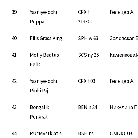
39
Yasniye-ochi
CRX f
Гельцер А.
Peppa
213302
40
Filis Grass King
SPH w 63
Залевская В
41
Molly Beatus
SCS ny 25
Каменкова 
Felis
42
Yasniye-ochi
CRX f 03
Гельцер А.
Pinki Paj
43
Bеngalik
BEN n 24
Никулина Г.
Ponkrat
44
RU*MystiCat’s
BSH ns
Смык О.В.