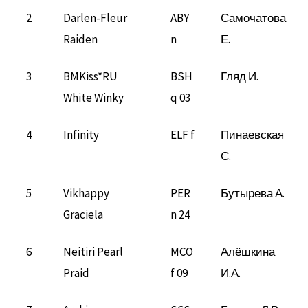
2
Darlen-Fleur
ABY
Самочатова
Raiden
n
Е.
3
BMKiss*RU
BSH
Гляд И.
White Winky
q 03
4
Infinity
ELF f
Пинаевская
С.
5
Vikhappy
PER
Бутырева А.
Graciela
n 24
6
Neitiri Pearl
MCO
Алёшкина
Praid
f 09
И.А.