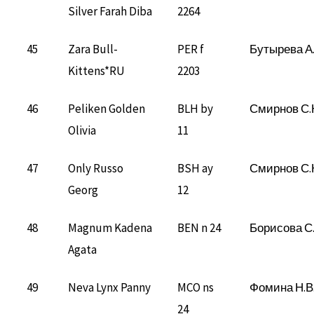
Silver Farah Diba
2264
45
Zara Bull-
PER f
Бутырева А
Kittens*RU
2203
46
Peliken Golden
BLH by
Смирнов С.
Olivia
11
47
Only Russo
BSH ay
Смирнов С.
Georg
12
48
Magnum Kadena
BEN n 24
Борисова С.
Agata
49
Neva Lynx Panny
MCO ns
Фомина Н.В
24