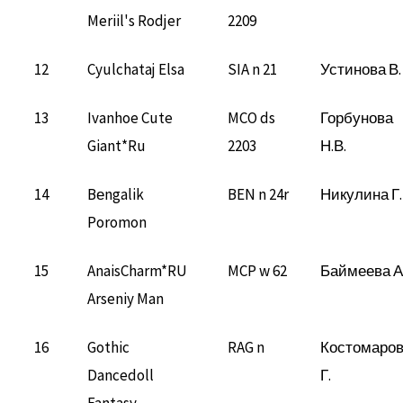
Meriil's Rodjer
2209
12
Cyulchataj Elsa
SIA n 21
Устинова В.
13
Ivanhoe Cute
MCO ds
Горбунова
Giant*Ru
2203
Н.В.
14
Bеngalik
BEN n 24r
Никулина Г.
Poromon
15
AnaisCharm*RU
MCP w 62
Баймеева А
Arseniy Man
16
Gothic
RAG n
Костомаро
Dancedoll
Г.
Fantasy