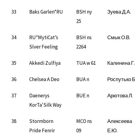
33
Baks Garlen*RU
BSH ny
Зуева Д.А.
25
34
RU*MytiCat’s
BSH ns
Смык О.В.
Slver Feeling
2264
35
Akkedi Zulfiya
TUA w 61
Калинина Г.
36
Chelsea A Deo
BUA n
Роспутько Б
37
Daenerys
BUE n
Арютова Л.
KorTa'Silk Way
38
Stormborn
MCO ns
Алексеева
Pride Fenrir
09
Е.Ю.