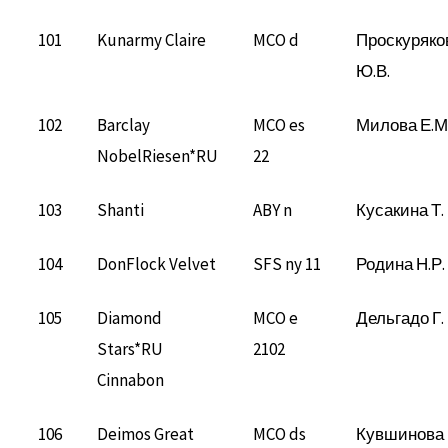
101
Kunarmy Claire
MCO d
Проскуряко
Ю.В.
102
Barclay
MCO es
Милова Е.М
NobelRiesen*RU
22
103
Shanti
ABY n
Кусакина Т.
104
DonFlock Velvet
SFS ny 11
Родина Н.Р.
105
Diamond
MCO e
Дельгадо Г.
Stars*RU
2102
Cinnabon
106
Deimos Great
MCO ds
Кувшинова