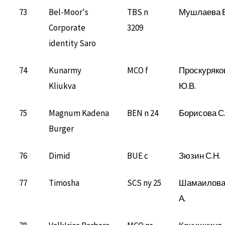
73
Bel-Moor's
TBS n
Мушлаева Е
Corporate
3209
identity Saro
74
Kunarmy
MCO f
Проскуряко
Kliukva
Ю.В.
75
Magnum Kadena
BEN n 24
Борисова С.
Burger
76
Dimid
BUE c
Зюзин С.Н.
77
Timosha
SCS ny 25
Шамаилов
А.