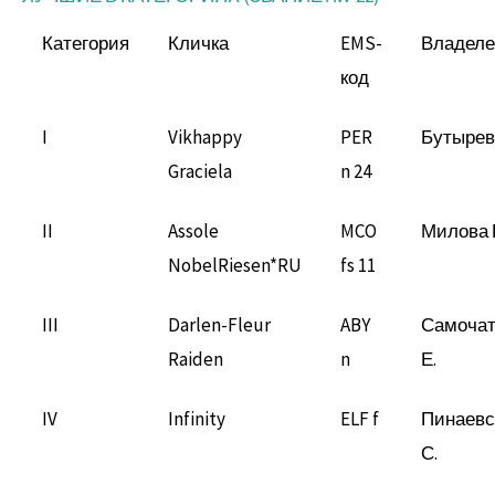
Категория
Кличка
EMS-
Владел
код
I
Vikhappy
PER
Бутырев
Graciela
n 24
II
Assole
MCO
Милова 
NobelRiesen*RU
fs 11
III
Darlen-Fleur
ABY
Самочат
Raiden
n
Е.
IV
Infinity
ELF f
Пинаевс
С.