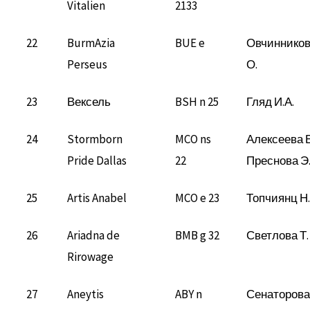
Vitalien
2133
22
BurmAzia
BUE e
Овчиннико
Perseus
О.
23
Вексель
BSH n 25
Гляд И.А.
24
Stormborn
MCO ns
Алексеева Е
Pride Dallas
22
Преснова Э
25
Artis Anabel
MCO e 23
Топчиянц Н.
26
Ariadna de
BMB g 32
Светлова Т.
Rirowage
27
Aneytis
ABY n
Сенаторова