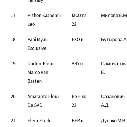
17
Pizhon Kashemir
MCO ns
Милова Е.М
Leo
22
18
Pani Myau
EXO n
Бутырева А
Exclusive
19
Darlen-Fleur
ABY o
Самочатов
Marco Van
Е.
Basten
20
Amarante Fleur
BSH ns
Сазанович
De SAD
22
А.Д.
21
Fleur Etoile
PER n
Дуенко М.В.