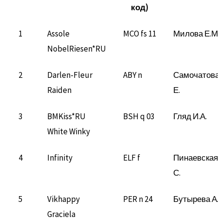
код)
1
Assole
MCO fs 11
Милова Е.М
NobelRiesen*RU
2
Darlen-Fleur
ABY n
Самочатов
Raiden
Е.
3
BMKiss*RU
BSH q 03
Гляд И.А.
White Winky
4
Infinity
ELF f
Пинаевская
С.
5
Vikhappy
PER n 24
Бутырева А
Graciela