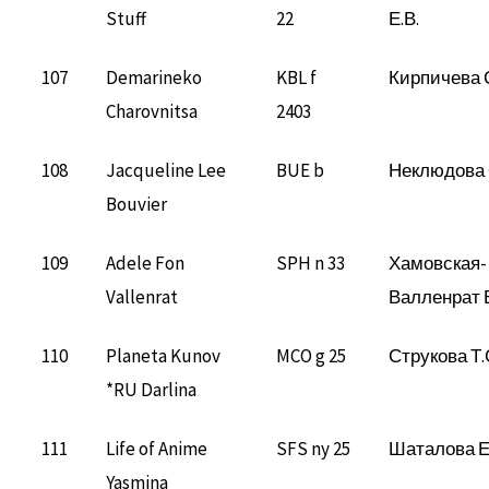
Stuff
22
Е.В.
107
Demarineko
KBL f
Кирпичева 
Charovnitsa
2403
108
Jacqueline Lee
BUE b
Неклюдова 
Bouvier
109
Adele Fon
SPH n 33
Хамовская-
Vallenrat
Валленрат 
110
Planeta Kunov
MCO g 25
Струкова Т.
*RU Darlina
111
Life of Anime
SFS ny 25
Шаталова Е
Yasmina