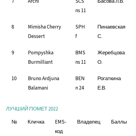
7
Archi
SCS
Басова Л.В.
ns 11
8
Mimisha Cherry
SPH
Пинаевская
Dessert
f
С.
9
Pompyshka
BMS
Жеребцова
Burmilliant
ns 11
О.
10
Bruno Ardjuna
BEN
Рогаткина
Balamani
n 24
Е.В.
ЛУЧШИЙ ПОМЕТ 2022
№
Кличка
EMS-
Владелец
Баллы
код