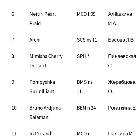
6
Neitiri Pearl
MCO f 09
Алёшкина
Praid
И.А.
7
Archi
SCS ns 11
Басова Л.В.
8
Mimisha Cherry
SPH f
Пинаевская
Dessert
С.
9
Pompyshka
BMS ns
Жеребцова
Burmilliant
11
О.
10
Bruno Ardjuna
BEN n 24
Рогаткина Е
Balamani
11
RU*Grand
MCO n
Палкина И.