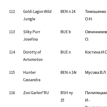
112
Goldi Lagon Wild
BEN n 24
Тимошенко
Jungle
О.Н.
113
Silky Purr
BUE b
Овчиннико
Josefina
О.
114
Dorotty of
BUE n
Костина И.С
Avtomoton
115
Hunter
BEN n 24r
Мусова В.Л.
Cassandra
116
Zosi Garlen*RU
BSH ny
Пилипецка
25
И.-