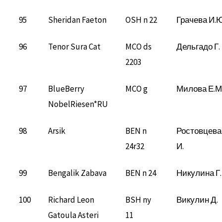
95
Sheridan Faeton
OSH n 22
Грачева И.Ю
96
Tenor Sura Cat
MCO ds
Дельгадо Г.
2203
97
BlueBerry
MCO g
Милова Е.М
NobelRiesen*RU
98
Arsik
BEN n
Ростовцева
24r32
И.
99
Bengalik Zabava
BEN n 24
Никулина Г.
100
Richard Leon
BSH ny
Викулин Д.
Gatoula Asteri
11