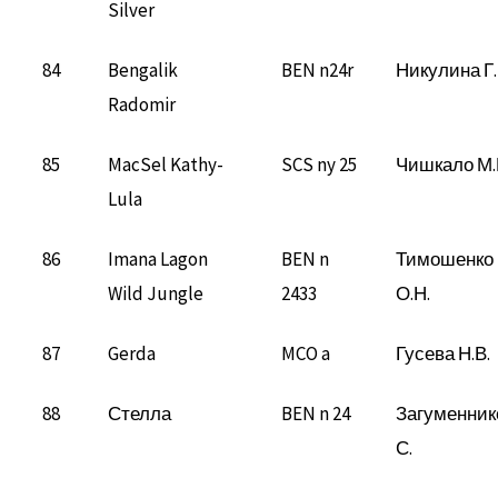
Silver
84
Bengalik
BEN n24r
Никулина Г.
Radomir
85
MacSel Kathy-
SCS ny 25
Чишкало М.
Lula
86
Imana Lagon
BEN n
Тимошенко
Wild Jungle
2433
О.Н.
87
Gerda
MCO a
Гусева Н.В.
88
Стелла
BEN n 24
Загуменник
С.