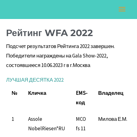
Перейти
Навигация
Глав
к
по
мен
содержимому
записям
Рейтинг WFA 2022
Подсчет результатов Рейтинга 2022 завершен.
Победители награждены на Gala Show-2022,
состоявшееся 10.06.2023 г в г.Москва
ЛУЧШАЯ ДЕСЯТКА 2022
№
Кличка
EMS-
Владелец
код
1
Assole
MCO
Милова Е.М.
NobelRiesen*RU
fs 11