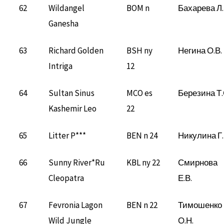
62
Wildangel
BOM n
Бахарева Л.
Ganesha
63
Richard Golden
BSH ny
Негина О.В.
Intriga
12
64
Sultan Sinus
MCO es
Березина Т.
Kashemir Leo
22
65
Litter P***
BEN n 24
Никулина Г.
66
Sunny River*Ru
KBL ny 22
Смирнова
Cleopatra
Е.В.
67
Fevronia Lagon
BEN n 22
Тимошенко
Wild Jungle
О.Н.