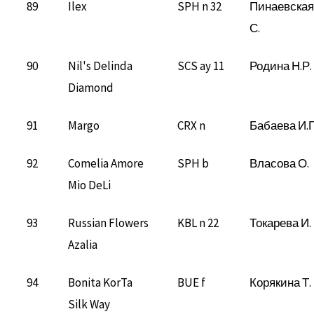
89
Ilex
SPH n 32
Пинаевская
С.
90
Nil's Delinda
SCS ay 11
Родина Н.Р.
Diamond
91
Margo
CRX n
Бабаева И.Г
92
Comelia Amore
SPH b
Власова О.
Mio DeLi
93
Russian Flowers
KBL n 22
Токарева И.
Azalia
94
Bonita KorTa
BUE f
Корякина Т.
Silk Way