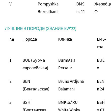
V
Pompyshka
BMS
Жеребц
Burmilliant
ns 11
О.
ЛУЧШИЕ В ПОРОДЕ (ЗВАНИЕ BW'22)
№
Порода
Кличка
EMS-
код
1
BUE (Бурма
BurmAzia
BUE
европейская)
Perseus
e
2
BEN
Bruno Ardjuna
BEN
(Бенгальская)
Balamani
n 24
3
BSH
BMKiss*RU
BSH
(Британская
White Winky
q 03