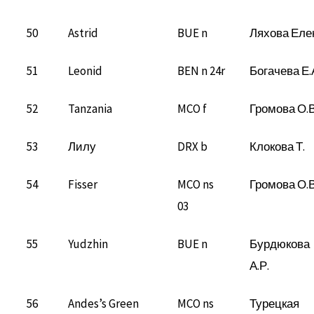
50
Astrid
BUE n
Ляхова Еле
51
Leonid
BEN n 24r
Богачева Е.
52
Tanzania
MCO f
Громова О.В
53
Лилу
DRX b
Клокова Т.
54
Fisser
MCO ns
Громова О.В
03
55
Yudzhin
BUE n
Бурдюкова
А.Р.
56
Andes’s Green
MCO ns
Турецкая