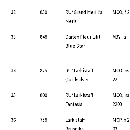
32
850
RU*Grand Meriil’s
MCO, f 2
Meris
33
848
Darlen Fleur Lilit
ABY , a
Blue Star
34
825
RU*Larkistaff
MCO, ns
Quicksilver
22
35
800
RU*Larkistaff
MCO, ns
Fantasia
2203
36
758
Larkistaff
MCP, n 2
Brusnika
03