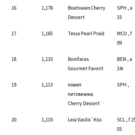
16
1,178
Boatswain Cherry
SPH , a
Dessert
33
17
1,165
Tessa Pearl Praid
MCO , f
09
18
1,133
Bonifaces
BEN , a
Gourmet Favorit
24r
19
1,113
помет
SPH ,
питомника
Cherry Dessert
20
1,110
Leia Vasilis`Kiss
SCL , f 2
03