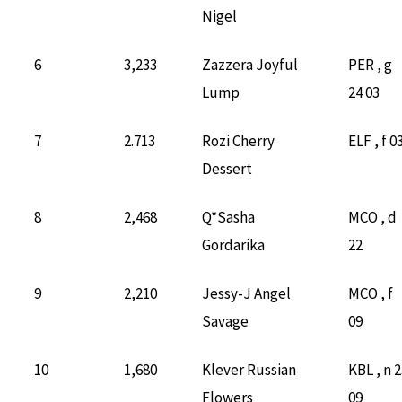
Nigel
6
3,233
Zazzera Joyful
PER , g
Lump
24 03
7
2.713
Rozi Cherry
ELF , f 0
Dessert
8
2,468
Q*Sasha
MCO , d
Gordarika
22
9
2,210
Jessy-J Angel
MCO , f
Savage
09
10
1,680
Klever Russian
KBL , n 
Flowers
09