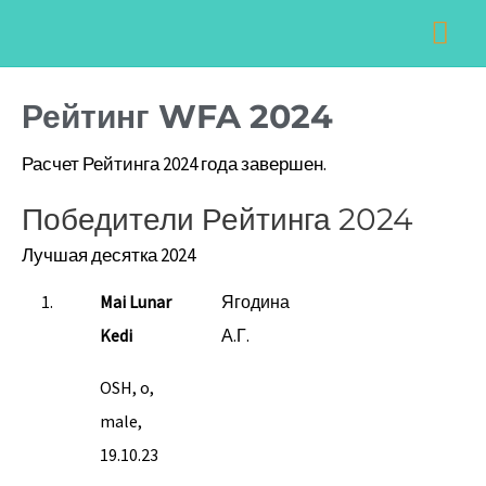
Перейти
Навигация
Гла
к
по
ме
содержимому
записям
Рейтинг WFA 2024
Расчет Рейтинга 2024 года завершен.
Победители Рейтинга 2024
Лучшая десятка 2024
1.
Mai Lunar
Ягодина
Kedi
А.Г.
OSH, o,
male,
19.10.23