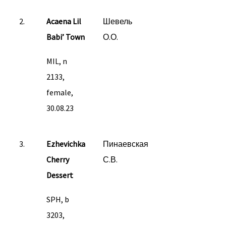
2.
Acaena Lil
Шевель
Babi’ Town
О.О.
MIL, n
2133,
female,
30.08.23
3.
Ezhevichka
Пинаевская
Cherry
С.В.
Dessert
SPH, b
3203,