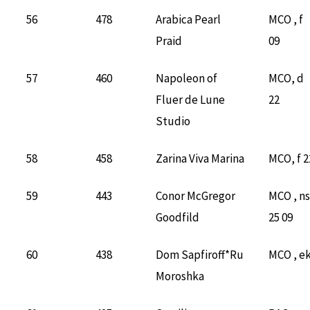
56
478
Arabica Pearl
MCO , f
Praid
09
57
460
Napoleon of
MCO, d
Fluer de Lune
22
Studio
58
458
Zarina Viva Marina
MCO, f 2
59
443
Conor McGregor
MCO , ns
Goodfild
25 09
60
438
Dom Sapfiroff*Ru
MCO , e
Moroshka