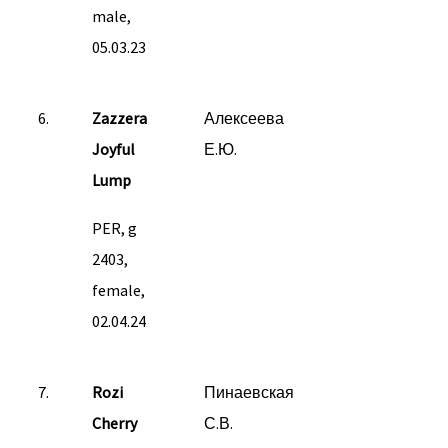
male,
05.03.23
6.
Zazzera
Алексеева
Joyful
Е.Ю.
Lump
PER, g
2403,
female,
02.04.24
7.
Rozi
Пинаевская
Cherry
С.В.