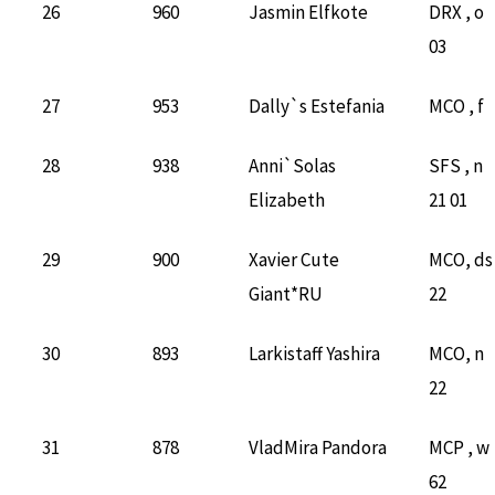
26
960
Jasmin Elfkote
DRX , o
03
27
953
Dally`s Estefania
MCO , f
28
938
Anni`Solas
SFS , n
Elizabeth
21 01
29
900
Xavier Cute
MCO, ds
Giant*RU
22
30
893
Larkistaff Yashira
MCO, n
22
31
878
VladMira Pandora
MCP , w
62