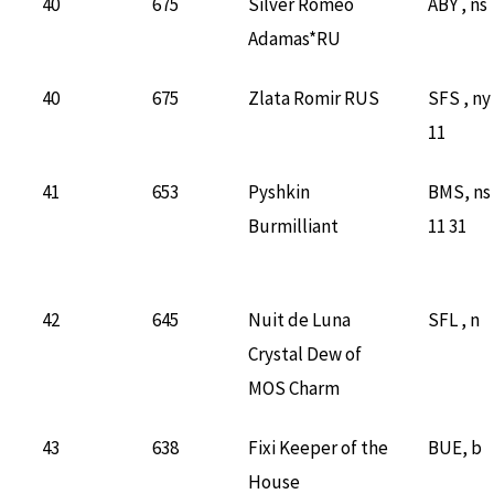
40
675
Silver Romeo
ABY , ns
Adamas*RU
40
675
Zlata Romir RUS
SFS , ny
11
41
653
Pyshkin
BMS, ns
Burmilliant
11 31
42
645
Nuit de Luna
SFL , n
Crystal Dew of
MOS Charm
43
638
Fixi Keeper of the
BUE, b
House