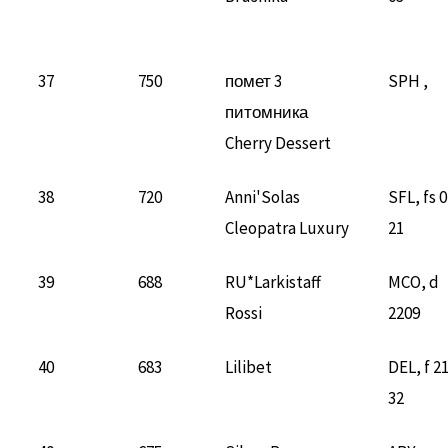
37
750
помет 3
SPH ,
питомника
Cherry Dessert
38
720
Anni'Solas
SFL, fs 
Cleopatra Luxury
21
39
688
RU*Larkistaff
MCO, d
Rossi
2209
40
683
Lilibet
DEL, f 2
32