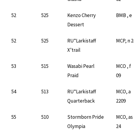
52
525
Kenzo Cherry
BMB , e
Dessert
52
525
RU*Larkistaff
MCP, n 2
X’trail
53
515
Wasabi Pearl
MCO , f
Praid
09
54
513
RU*Larkistaff
MCO, a
Quarterback
2209
55
510
Stormborn Pride
MCO, as
Olympia
24