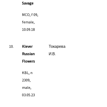
Savage
MCO, f 09,
female,
10.09.18
10.
Klever
Токарева
Russian
И.В.
Flowers
KBL, n
2309,
male,
03.05.23