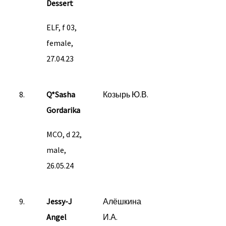
Dessert
ELF, f 03,
female,
27.04.23
8.
Q*Sasha
Козырь Ю.В.
Gordarika
MCO, d 22,
male,
26.05.24
9.
Jessy-J
Алёшкина
Angel
И.А.