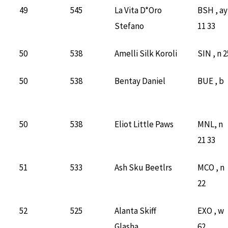
49
545
La Vita D*Oro
BSH , ay
Stefano
11 33
50
538
Amelli Silk Koroli
SIN , n 2
50
538
Bentay Daniel
BUE , b
50
538
Eliot Little Paws
MNL, n
21 33
51
533
Ash Sku Beetlrs
MCO , n
22
52
525
Alanta Skiff
EXO , w
Glasha
62