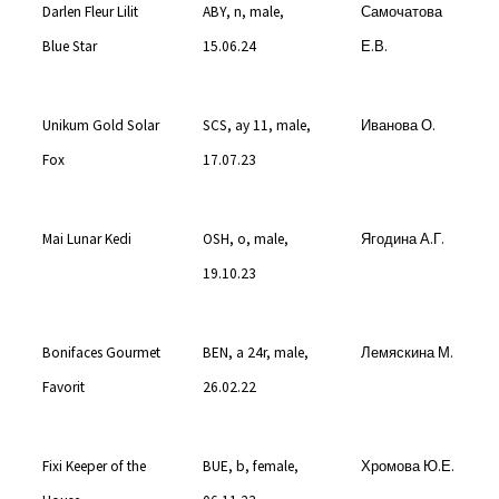
Darlen Fleur Lilit
ABY, n, male,
Самочатова
Blue Star
15.06.24
Е.В.
Unikum Gold Solar
SCS, ay 11, male,
Иванова О.
Fox
17.07.23
Mai Lunar Kedi
OSH, o, male,
Ягодина А.Г.
19.10.23
Bonifaces Gourmet
BEN, a 24r, male,
Лемяскина М.
Favorit
26.02.22
Fixi Keeper of the
BUE, b, female,
Хромова Ю.Е.