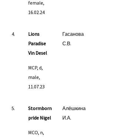
female,
16.02.24
4.
Lions
Гасанова
Paradise
С.В.
Vin Desel
MCP, d,
male,
11.07.23
5.
Stormborn
Алёшкина
pride Nigel
И.А.
MCO, n,