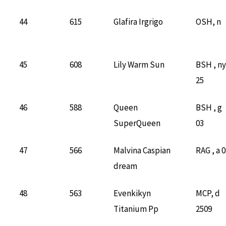
44
615
Glafira Irgrigo
OSH, n
45
608
Lily Warm Sun
BSH , ny
25
46
588
Queen
BSH , g
SuperQueen
03
47
566
Malvina Caspian
RAG , a 
dream
48
563
Evenkikyn
MCP, d
Titanium Pp
2509