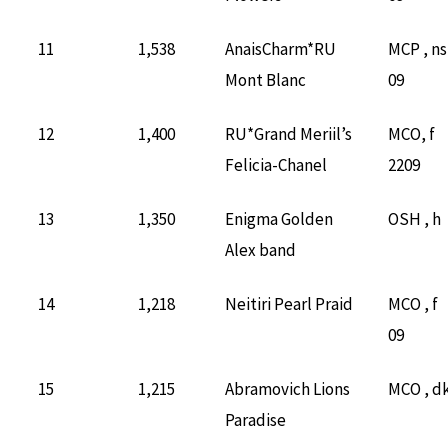
11
1,538
AnaisCharm*RU
MCP , ns
Mont Blanc
09
12
1,400
RU*Grand Meriil’s
MCO, f
Felicia-Chanel
2209
13
1,350
Enigma Golden
OSH , h
Alex band
14
1,218
Neitiri Pearl Praid
MCO , f
09
15
1,215
Abramovich Lions
MCO , d
Paradise