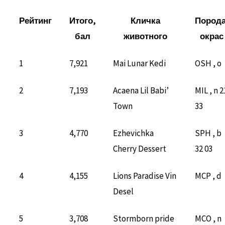
Рейтинг
Итого,
Кличка
Порода
бал
животного
окрас
1
7,921
Mai Lunar Kedi
OSH , o
2
7,193
Acaena Lil Babi’
MIL , n 2
Town
33
3
4,770
Ezhevichka
SPH , b
Cherry Dessert
32 03
4
4,155
Lions Paradise Vin
MCP , d
Desel
5
3,708
Stormborn pride
MCO , n