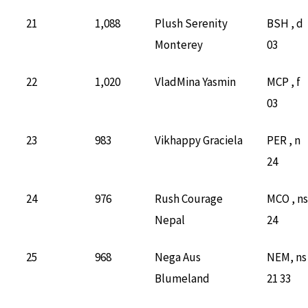
21
1,088
Plush Serenity
BSH , d
Monterey
03
22
1,020
VladMina Yasmin
MCP , f
03
23
983
Vikhappy Graciela
PER , n
24
24
976
Rush Courage
MCO , ns
Nepal
24
25
968
Nega Aus
NEM, ns
Blumeland
21 33