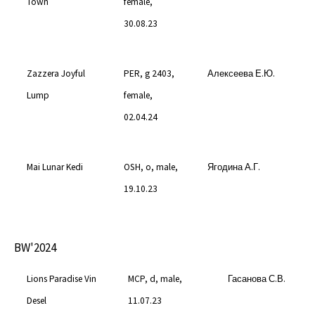
Town
female,
30.08.23
Zazzera Joyful
PER, g 2403,
Алексеева Е.Ю.
Lump
female,
02.04.24
Mai Lunar Kedi
OSH, o, male,
Ягодина А.Г.
19.10.23
BW'2024
Lions Paradise Vin
MCP, d, male,
Гасанова С.В.
Desel
11.07.23