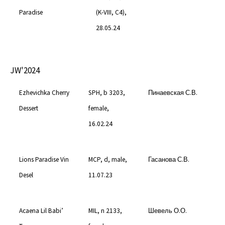
Paradise
(K-VIII, C4),
28.05.24
JW'2024
Ezhevichka Cherry
SPH, b 3203,
Пинаевская С.В.
Dessert
female,
16.02.24
Lions Paradise Vin
MCP, d, male,
Гасанова С.В.
Desel
11.07.23
Acaena Lil Babi’
MIL, n 2133,
Шевель О.О.