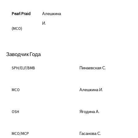
Pearl Praid
Алешкина
И.
(MCO)
Заводчик Года
SPH/ELF/BMB
Пинаевская С.
MCO
Алешкина И.
OSH
Ягодина А.
MCO/MCP
Гасанова С.