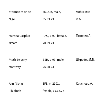
Stormborn pride
MCO, n, male,
Алёшкина
Nigel
05.03.23
И.А.
Malvina Caspian
RAG, a 03, female,
Потехин Л.
dream
28.09.23
Plush Serenity
BSH, d 03, male,
Шкребец Л.В.
Monterey
26.08.23
Anni`Solas
SFS, m 2101,
Краснова А.
Elizabeth
female, 07.05.24