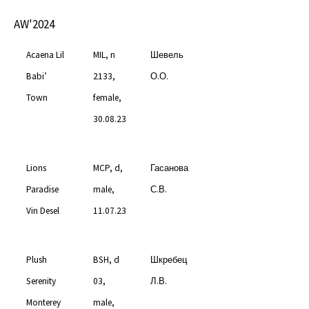
AW'2024
Acaena Lil
MIL, n
Шевель
Babi’
2133,
О.О.
Town
female,
30.08.23
Lions
MCP, d,
Гасанова
Paradise
male,
С.В.
Vin Desel
11.07.23
Plush
BSH, d
Шкребец
Serenity
03,
Л.В.
Monterey
male,