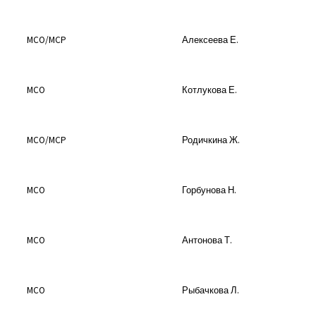
MCO/MCP
Алексеева Е.
MCO
Котлукова Е.
MCO/MCP
Родичкина Ж.
MCO
Горбунова Н.
MCO
Антонова Т.
MCO
Рыбачкова Л.